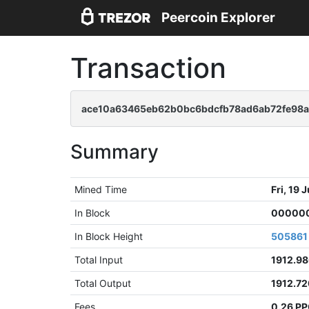
Peercoin Explorer
Transaction
ace10a63465eb62b0bc6bdcfb78ad6ab72fe98
Summary
Mined Time
Fri, 19
In Block
000000
In Block Height
505861
Total Input
1912.9
Total Output
1912.7
Fees
0.26 P