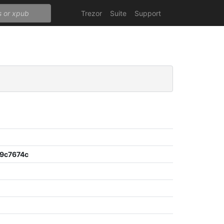
Trezor
Suite
Support
9c7674c