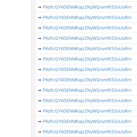
➡
PKdfcQY4DENMKajzZKqWQrsmfK5SoUoRrn
➡
PKdfcQY4DENMKajzZKqWQrsmfK5SoUoRrn
➡
PKdfcQY4DENMKajzZKqWQrsmfK5SoUoRrn
➡
PKdfcQY4DENMKajzZKqWQrsmfK5SoUoRrn
➡
PKdfcQY4DENMKajzZKqWQrsmfK5SoUoRrn
➡
PKdfcQY4DENMKajzZKqWQrsmfK5SoUoRrn
➡
PKdfcQY4DENMKajzZKqWQrsmfK5SoUoRrn
➡
PKdfcQY4DENMKajzZKqWQrsmfK5SoUoRrn
➡
PKdfcQY4DENMKajzZKqWQrsmfK5SoUoRrn
➡
PKdfcQY4DENMKajzZKqWQrsmfK5SoUoRrn
➡
PKdfcQY4DENMKajzZKqWQrsmfK5SoUoRrn
➡
PKdfcQY4DENMKajzZKqWQrsmfK5SoUoRrn
➡
PKdfcQY4DENMKajzZKqWQrsmfK5SoUoRrn