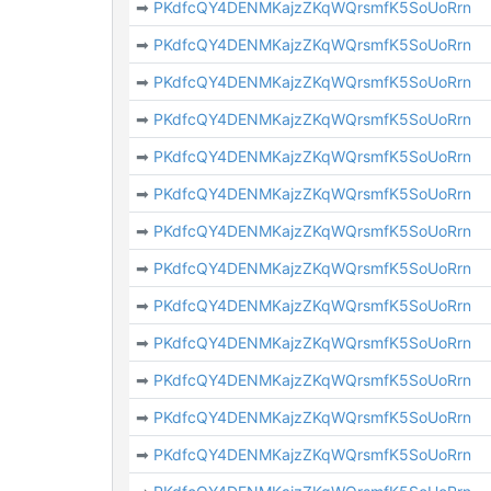
➡
PKdfcQY4DENMKajzZKqWQrsmfK5SoUoRrn
➡
PKdfcQY4DENMKajzZKqWQrsmfK5SoUoRrn
➡
PKdfcQY4DENMKajzZKqWQrsmfK5SoUoRrn
➡
PKdfcQY4DENMKajzZKqWQrsmfK5SoUoRrn
➡
PKdfcQY4DENMKajzZKqWQrsmfK5SoUoRrn
➡
PKdfcQY4DENMKajzZKqWQrsmfK5SoUoRrn
➡
PKdfcQY4DENMKajzZKqWQrsmfK5SoUoRrn
➡
PKdfcQY4DENMKajzZKqWQrsmfK5SoUoRrn
➡
PKdfcQY4DENMKajzZKqWQrsmfK5SoUoRrn
➡
PKdfcQY4DENMKajzZKqWQrsmfK5SoUoRrn
➡
PKdfcQY4DENMKajzZKqWQrsmfK5SoUoRrn
➡
PKdfcQY4DENMKajzZKqWQrsmfK5SoUoRrn
➡
PKdfcQY4DENMKajzZKqWQrsmfK5SoUoRrn