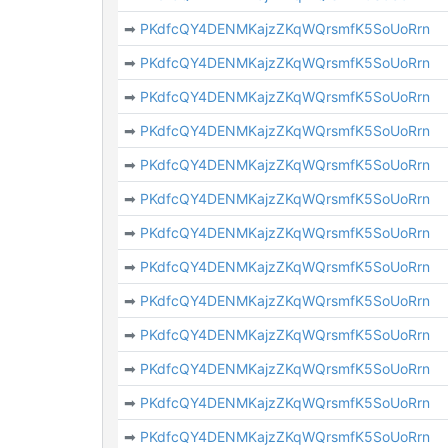
➡
PKdfcQY4DENMKajzZKqWQrsmfK5SoUoRrn
➡
PKdfcQY4DENMKajzZKqWQrsmfK5SoUoRrn
➡
PKdfcQY4DENMKajzZKqWQrsmfK5SoUoRrn
➡
PKdfcQY4DENMKajzZKqWQrsmfK5SoUoRrn
➡
PKdfcQY4DENMKajzZKqWQrsmfK5SoUoRrn
➡
PKdfcQY4DENMKajzZKqWQrsmfK5SoUoRrn
➡
PKdfcQY4DENMKajzZKqWQrsmfK5SoUoRrn
➡
PKdfcQY4DENMKajzZKqWQrsmfK5SoUoRrn
➡
PKdfcQY4DENMKajzZKqWQrsmfK5SoUoRrn
➡
PKdfcQY4DENMKajzZKqWQrsmfK5SoUoRrn
➡
PKdfcQY4DENMKajzZKqWQrsmfK5SoUoRrn
➡
PKdfcQY4DENMKajzZKqWQrsmfK5SoUoRrn
➡
PKdfcQY4DENMKajzZKqWQrsmfK5SoUoRrn