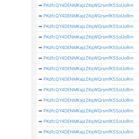
➡
PKdfcQY4DENMKajzZKqWQrsmfK5SoUoRrn
➡
PKdfcQY4DENMKajzZKqWQrsmfK5SoUoRrn
➡
PKdfcQY4DENMKajzZKqWQrsmfK5SoUoRrn
➡
PKdfcQY4DENMKajzZKqWQrsmfK5SoUoRrn
➡
PKdfcQY4DENMKajzZKqWQrsmfK5SoUoRrn
➡
PKdfcQY4DENMKajzZKqWQrsmfK5SoUoRrn
➡
PKdfcQY4DENMKajzZKqWQrsmfK5SoUoRrn
➡
PKdfcQY4DENMKajzZKqWQrsmfK5SoUoRrn
➡
PKdfcQY4DENMKajzZKqWQrsmfK5SoUoRrn
➡
PKdfcQY4DENMKajzZKqWQrsmfK5SoUoRrn
➡
PKdfcQY4DENMKajzZKqWQrsmfK5SoUoRrn
➡
PKdfcQY4DENMKajzZKqWQrsmfK5SoUoRrn
➡
PKdfcQY4DENMKajzZKqWQrsmfK5SoUoRrn