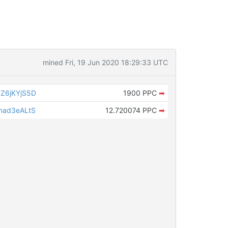
mined Fri, 19 Jun 2020 18:29:33 UTC
Z6jKYjS5D
1900 PPC
➡
nad3eALtS
12.720074 PPC
➡