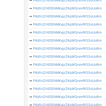
➡
PKdfcQY4DENMKajzZKqWQrsmfK5SoUoRrn
➡
PKdfcQY4DENMKajzZKqWQrsmfK5SoUoRrn
➡
PKdfcQY4DENMKajzZKqWQrsmfK5SoUoRrn
➡
PKdfcQY4DENMKajzZKqWQrsmfK5SoUoRrn
➡
PKdfcQY4DENMKajzZKqWQrsmfK5SoUoRrn
➡
PKdfcQY4DENMKajzZKqWQrsmfK5SoUoRrn
➡
PKdfcQY4DENMKajzZKqWQrsmfK5SoUoRrn
➡
PKdfcQY4DENMKajzZKqWQrsmfK5SoUoRrn
➡
PKdfcQY4DENMKajzZKqWQrsmfK5SoUoRrn
➡
PKdfcQY4DENMKajzZKqWQrsmfK5SoUoRrn
➡
PKdfcQY4DENMKajzZKqWQrsmfK5SoUoRrn
➡
PKdfcQY4DENMKajzZKqWQrsmfK5SoUoRrn
➡
PKdfcQY4DENMKajzZKqWQrsmfK5SoUoRrn
➡
PKdfcQY4DENMKajzZKqWQrsmfK5SoUoRrn