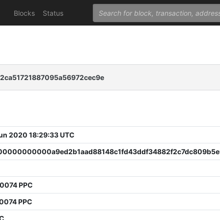
Blocks
Status
a2ca51721887095a56972cec9e
 Jun 2020 18:29:33 UTC
0000000000a9ed2b1aad88148c1fd43ddf34882f2c7dc809b5e
80074 PPC
20074 PPC
PC