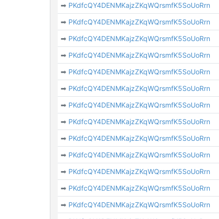
➡
PKdfcQY4DENMKajzZKqWQrsmfK5SoUoRrn
➡
PKdfcQY4DENMKajzZKqWQrsmfK5SoUoRrn
➡
PKdfcQY4DENMKajzZKqWQrsmfK5SoUoRrn
➡
PKdfcQY4DENMKajzZKqWQrsmfK5SoUoRrn
➡
PKdfcQY4DENMKajzZKqWQrsmfK5SoUoRrn
➡
PKdfcQY4DENMKajzZKqWQrsmfK5SoUoRrn
➡
PKdfcQY4DENMKajzZKqWQrsmfK5SoUoRrn
➡
PKdfcQY4DENMKajzZKqWQrsmfK5SoUoRrn
➡
PKdfcQY4DENMKajzZKqWQrsmfK5SoUoRrn
➡
PKdfcQY4DENMKajzZKqWQrsmfK5SoUoRrn
➡
PKdfcQY4DENMKajzZKqWQrsmfK5SoUoRrn
➡
PKdfcQY4DENMKajzZKqWQrsmfK5SoUoRrn
➡
PKdfcQY4DENMKajzZKqWQrsmfK5SoUoRrn