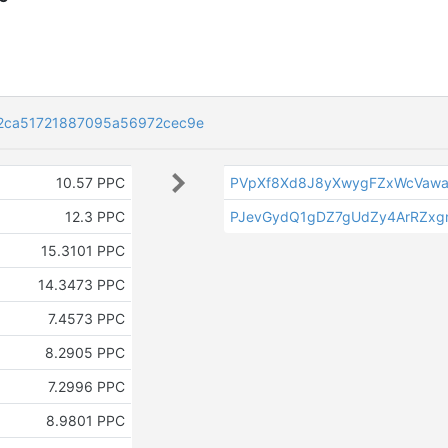
2ca51721887095a56972cec9e
10.57 PPC
PVpXf8Xd8J8yXwygFZxWcVawa
12.3 PPC
PJevGydQ1gDZ7gUdZy4ArRZxg
15.3101 PPC
14.3473 PPC
7.4573 PPC
8.2905 PPC
7.2996 PPC
8.9801 PPC